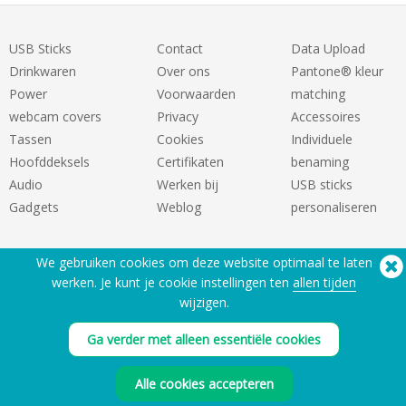
USB Sticks
Contact
Data Upload
Drinkwaren
Over ons
Pantone® kleur
Power
Voorwaarden
matching
webcam covers
Privacy
Accessoires
Tassen
Cookies
Individuele
Hoofddeksels
Certifikaten
benaming
Audio
Werken bij
USB sticks
Gadgets
Weblog
personaliseren
We gebruiken cookies om deze website optimaal te laten
werken. Je kunt je cookie instellingen ten
allen tijden
wijzigen.
Ga verder met alleen essentiële cookies
Hulp nodig? Telefoon:
(650) 938-3500 (US)
®
Copyright © 2026 Flashbay
Alle cookies accepteren