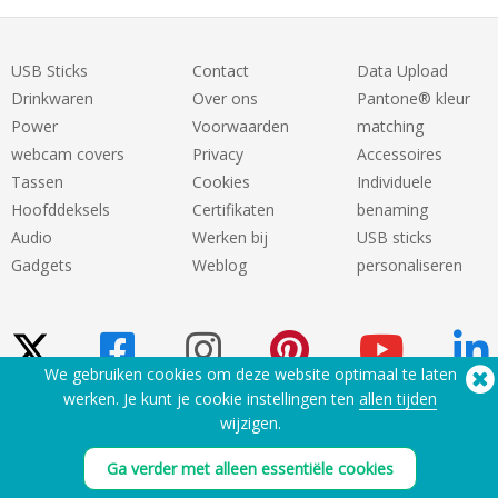
USB Sticks
Contact
Data Upload
Drinkwaren
Over ons
Pantone® kleur
Power
Voorwaarden
matching
webcam covers
Privacy
Accessoires
Tassen
Cookies
Individuele
Hoofddeksels
Certifikaten
benaming
Audio
Werken bij
USB sticks
Gadgets
Weblog
personaliseren
We gebruiken cookies om deze website optimaal te laten
werken. Je kunt je cookie instellingen ten
allen tijden
wijzigen.
Hulp nodig? Telefoon:
(650) 938-3500 (US)
®
Copyright © 2026 Flashbay
Ga verder met alleen essentiële cookies