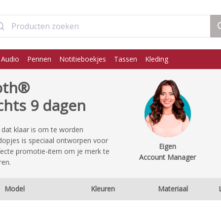
 Audio
Pennen
Notitieboekjes
Tassen
Kleding
oth®
chts 9 dagen
dat klaar is om te worden
opjes is speciaal ontworpen voor
Eigen
fecte promotie-item om je merk te
Account Manager
ren.
Model
Kleuren
Materiaal