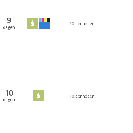
9
10 eenheden
dagen
10
10 eenheden
dagen