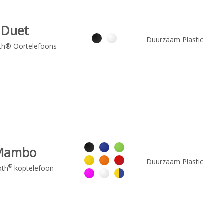
Duet
Duurzaam Plastic
th® Oortelefoons
Mambo
Duurzaam Plastic
®
oth
koptelefoon