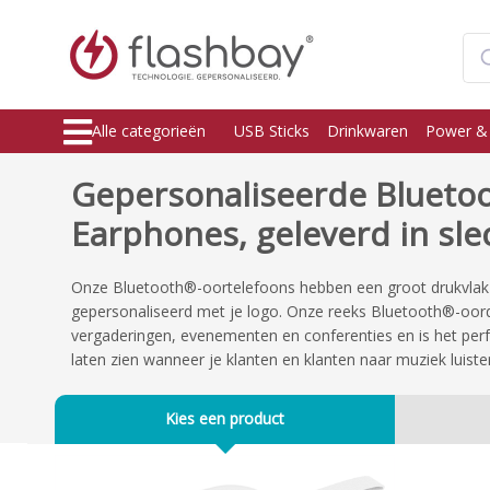
Alle categorieën
USB Sticks
Drinkwaren
Power &
Gepersonaliseerde Blueto
Earphones, geleverd in sle
Onze Bluetooth®-oortelefoons hebben een groot drukvlak 
gepersonaliseerd met je logo.
Onze reeks Bluetooth®-oord
vergaderingen, evenementen en conferenties en is het per
laten zien wanneer je klanten en klanten naar muziek luiste
Kies een product