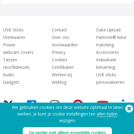
USB Sticks
Contact
Data Upload
Drinkwaren
Over ons
Pantone® kleur
Power
Voorwaarden
matching
webcam covers
Privacy
Accessoires
Tassen
Cookies
Individuele
Hoofddeksels
Certifikaten
benaming
Audio
Werken bij
USB sticks
Gadgets
Weblog
personaliseren
We gebruiken cookies om deze website optimaal te laten
werken. Je kunt je cookie instellingen ten
allen tijden
wijzigen.
Hulp nodig? Telefoon:
(650) 938-3500 (US)
®
Copyright © 2026 Flashbay
Ga verder met alleen essentiële cookies