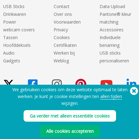
USB Sticks
Contact
Data Upload
Drinkwaren
Over ons
Pantone® kleur
Power
Voorwaarden
matching
webcam covers
Privacy
Accessoires
Tassen
Cookies
Individuele
Hoofddeksels
Certifikaten
benaming
Audio
Werken bij
USB sticks
Gadgets
Weblog
personaliseren
We gebruiken cookies om deze website optimaal te laten
werken. Je kunt je cookie instellingen ten
allen tijden
wijzigen.
Hulp nodig? Telefoon:
(650) 938-3500 (US)
®
Copyright © 2026 Flashbay
Ga verder met alleen essentiële cookies
Alle cookies accepteren