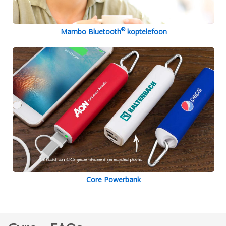
®
Mambo Bluetooth
koptelefoon
Core Powerbank