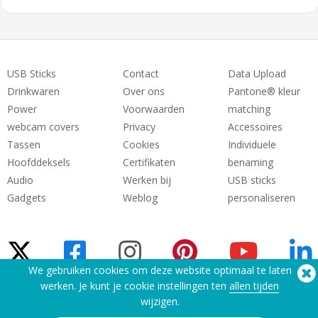
USB Sticks
Contact
Data Upload
Drinkwaren
Over ons
Pantone® kleur
Power
Voorwaarden
matching
webcam covers
Privacy
Accessoires
Tassen
Cookies
Individuele
Hoofddeksels
Certifikaten
benaming
Audio
Werken bij
USB sticks
Gadgets
Weblog
personaliseren
We gebruiken cookies om deze website optimaal te laten
werken. Je kunt je cookie instellingen ten
allen tijden
wijzigen.
Hulp nodig? Telefoon:
(650) 938-3500 (US)
®
Copyright © 2026 Flashbay