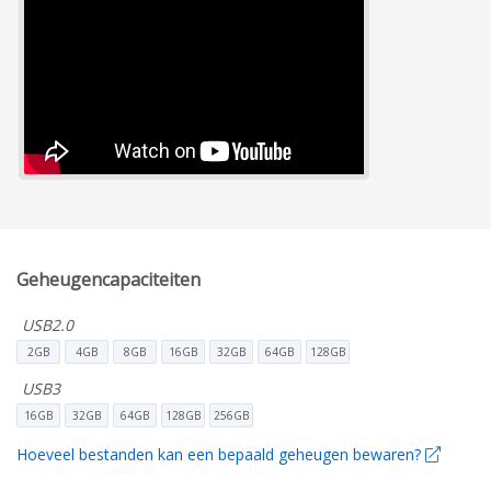
Geheugencapaciteiten
USB2.0
2GB
4GB
8GB
16GB
32GB
64GB
128GB
USB3
16GB
32GB
64GB
128GB
256GB
Hoeveel bestanden kan een bepaald geheugen bewaren?