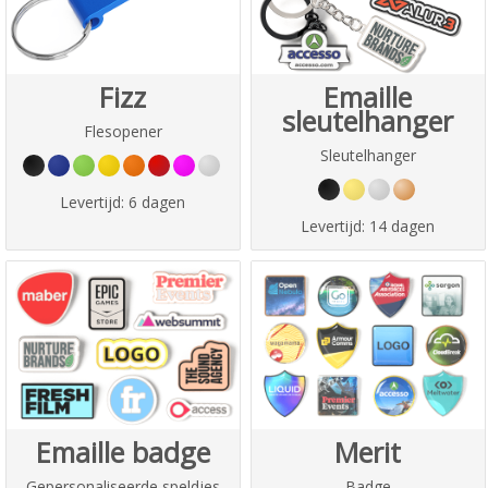
Fizz
Emaille
sleutelhanger
Flesopener
Sleutelhanger
Levertijd:
6 dagen
Levertijd:
14 dagen
Emaille badge
Merit
Gepersonaliseerde speldjes
Badge