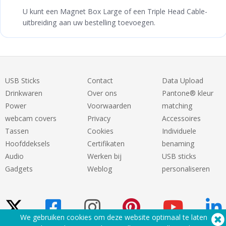
U kunt een Magnet Box Large of een Triple Head Cable-
uitbreiding aan uw bestelling toevoegen.
USB Sticks
Contact
Data Upload
Drinkwaren
Over ons
Pantone® kleur
Power
Voorwaarden
matching
webcam covers
Privacy
Accessoires
Tassen
Cookies
Individuele
Hoofddeksels
Certifikaten
benaming
Audio
Werken bij
USB sticks
Gadgets
Weblog
personaliseren
We gebruiken cookies om deze website optimaal te laten