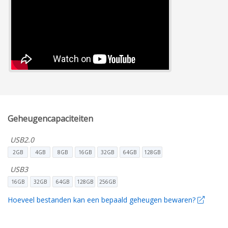
Geheugencapaciteiten
USB2.0
2GB
4GB
8GB
16GB
32GB
64GB
128GB
USB3
16GB
32GB
64GB
128GB
256GB
Hoeveel bestanden kan een bepaald geheugen bewaren?