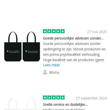
27 mei 2025
Goede persoonlijke adviezen zonder…
Goede persoonlijke adviezen zonder
opdringerig te zijn. Mooie producten en
een prima prijs/kwaliteit verhouding.
Hoge kwaliteit van de producten (geen
Lees meer
goedkope meuk).
Misha
27 september 2024
Snelle service en duidelijke…
Snelle service en duidelijke