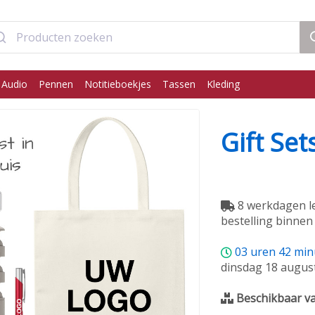
 Audio
Pennen
Notitieboekjes
Tassen
Kleding
Gift Set
8 werkdagen le
bestelling binnen 
03
uren
42
min
dinsdag 18 augus
Beschikbaar va