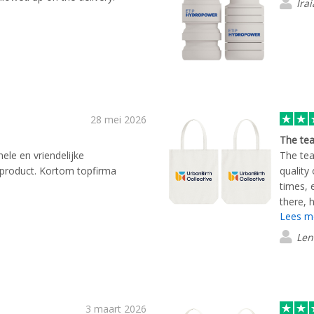
Ira
28 mei 2026
The tea
ele en vriendelijke
The tea
r product. Kortom topfirma
quality 
times, 
there, 
Lees m
company
very wi
Len
3 maart 2026