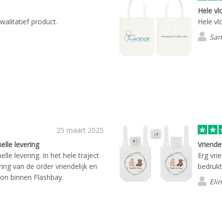
Hele vl
alitatief product.
Hele vl
San
25 maart 2025
elle levering
Vriende
elle levering. In het hele traject
Erg vri
ing van de order vriendelijk en
bedrukt
on binnen Flashbay.
Eli