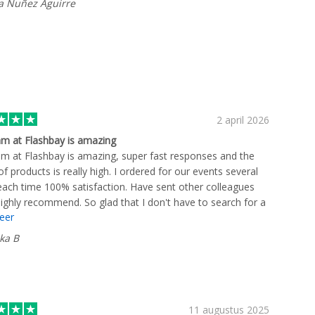
ia Nuñez Aguirre
2 april 2026
m at Flashbay is amazing
m at Flashbay is amazing, super fast responses and the
of products is really high. I ordered for our events several
each time 100% satisfaction. Have sent other colleagues
highly recommend. So glad that I don't have to search for a
eer
 now when I need merchandise, the range of products if
de and prices are excellent for the quality.
ka B
11 augustus 2025