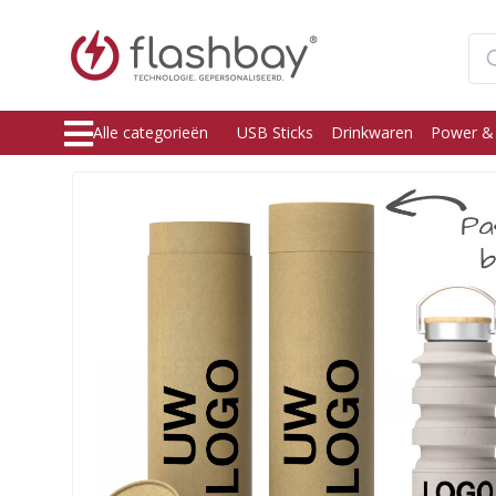
Alle categorieën
USB Sticks
Drinkwaren
Power &