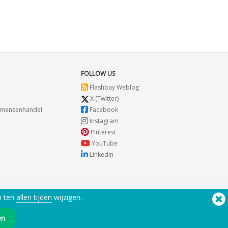
FOLLOW US
Flashbay Weblog
X (Twitter)
r mensenhandel
Facebook
Instagram
Pinterest
YouTube
Linkedin
n ten
allen tijden
wijzigen.
Hulp nodig? Telefoon:
(650) 938-3500 (US)
®
Copyright © 2026 Flashbay
en