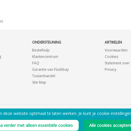
ws
ONDERSTEUNING
ARTIKELEN
Bestelhulp
Voorwaarden
g
Klantencentrum
Cookies
FAQ
Statement ove
Garantie van Flashbay
Privacy
Tussenhandel
Site Map
deze website optimaal te laten werken. Je kunt je cookie instellinge
E-MAIL MIJ DE PDF CATALOGUS
a verder met alleen essentiële cookies
Alle cookies accepter