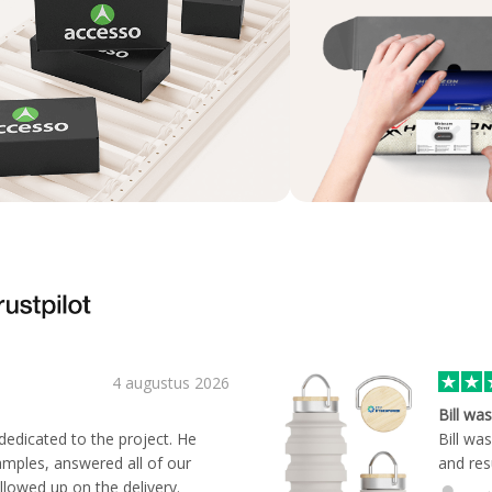
4 augustus 2026
Bill wa
 dedicated to the project. He
Bill wa
mples, answered all of our
and res
llowed up on the delivery.