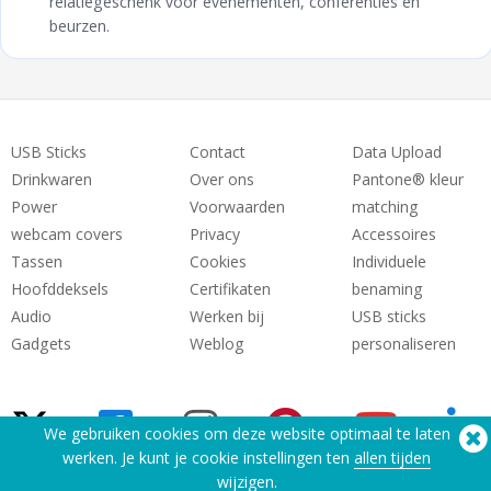
relatiegeschenk voor evenementen, conferenties en
beurzen.
USB Sticks
Contact
Data Upload
Drinkwaren
Over ons
Pantone® kleur
Power
Voorwaarden
matching
webcam covers
Privacy
Accessoires
Tassen
Cookies
Individuele
Hoofddeksels
Certifikaten
benaming
Audio
Werken bij
USB sticks
Gadgets
Weblog
personaliseren
We gebruiken cookies om deze website optimaal te laten
werken. Je kunt je cookie instellingen ten
allen tijden
wijzigen.