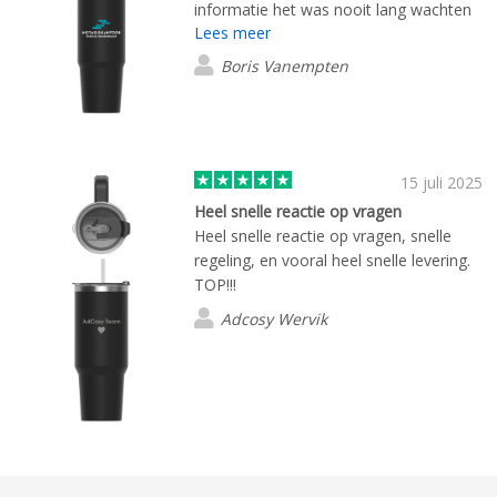
informatie het was nooit lang wachten
Lees meer
en we waren betrokken bij elke stap van
het proces.
Boris Vanempten
15 juli 2025
Heel snelle reactie op vragen
Heel snelle reactie op vragen, snelle
regeling, en vooral heel snelle levering.
TOP!!!
Adcosy Wervik