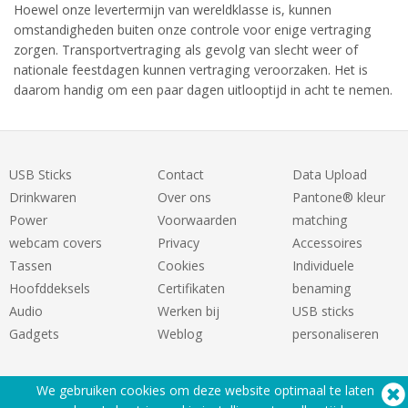
Hoewel onze levertermijn van wereldklasse is, kunnen
omstandigheden buiten onze controle voor enige vertraging
zorgen. Transportvertraging als gevolg van slecht weer of
nationale feestdagen kunnen vertraging veroorzaken. Het is
daarom handig om een paar dagen uitlooptijd in acht te nemen.
USB Sticks
Contact
Data Upload
Drinkwaren
Over ons
Pantone® kleur
Power
Voorwaarden
matching
webcam covers
Privacy
Accessoires
Tassen
Cookies
Individuele
Hoofddeksels
Certifikaten
benaming
Audio
Werken bij
USB sticks
Gadgets
Weblog
personaliseren
We gebruiken cookies om deze website optimaal te laten