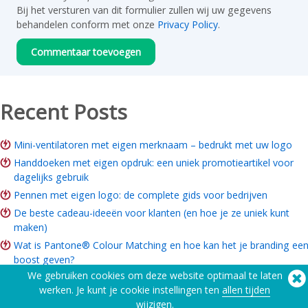
Bij het versturen van dit formulier zullen wij uw gegevens
behandelen conform met onze
Privacy Policy
.
Recent Posts
Mini-ventilatoren met eigen merknaam – bedrukt met uw logo
Handdoeken met eigen opdruk: een uniek promotieartikel voor
dagelijks gebruik
Pennen met eigen logo: de complete gids voor bedrijven
De beste cadeau-ideeën voor klanten (en hoe je ze uniek kunt
maken)
Wat is Pantone® Colour Matching en hoe kan het je branding ee
boost geven?
We gebruiken cookies om deze website optimaal te laten
ROI van merkartikelen: Is het de moeite waard voor uw bedrijf?
werken. Je kunt je cookie instellingen ten
allen tijden
Gids voor merchandise voor goede doelen: Ideeën, budget & hoe
wijzigen.