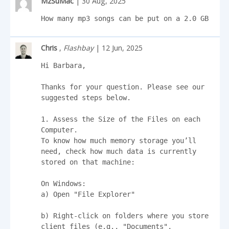
MzSuMac
| 30 Aug, 2025
How many mp3 songs can be put on a 2.0 GB
Chris
,
Flashbay
| 12 Jun, 2025
Hi Barbara,

Thanks for your question. Please see our 
suggested steps below. 

1. Assess the Size of the Files on each 
Computer.

To know how much memory storage you’ll 
need, check how much data is currently 
stored on that machine:

On Windows:

a) Open "File Explorer"

b) Right-click on folders where you store 
client files (e.g., "Documents", 