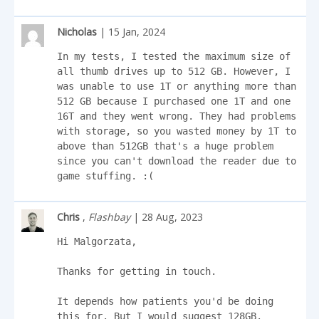
Nicholas
| 15 Jan, 2024
In my tests, I tested the maximum size of 
all thumb drives up to 512 GB. However, I 
was unable to use 1T or anything more than 
512 GB because I purchased one 1T and one 
16T and they went wrong. They had problems 
with storage, so you wasted money by 1T to 
above than 512GB that's a huge problem 
since you can't download the reader due to 
game stuffing. :(
Chris
,
Flashbay
| 28 Aug, 2023
Hi Malgorzata,

Thanks for getting in touch.

It depends how patients you'd be doing 
this for. But I would suggest 128GB. 
