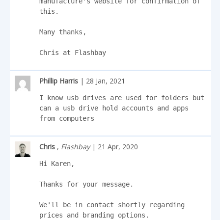
manufacture's website for confirmation of 
this. 

Many thanks,

Chris at Flashbay
Phillip Harris
| 28 Jan, 2021
I know usb drives are used for folders but 
can a usb drive hold accounts and apps 
from computers
Chris
,
Flashbay
| 21 Apr, 2020
Hi Karen,

Thanks for your message.

We'll be in contact shortly regarding 
prices and branding options.
