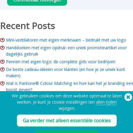
Recent Posts
Mini-ventilatoren met eigen merknaam – bedrukt met uw logo
Handdoeken met eigen opdruk: een uniek promotieartikel voor
dagelijks gebruik
Pennen met eigen logo: de complete gids voor bedrijven
De beste cadeau-ideeën voor klanten (en hoe je ze uniek kunt
maken)
Wat is Pantone® Colour Matching en hoe kan het je branding ee
boost geven?
We gebruiken cookies om deze website optimaal te laten
ROI van merkartikelen: Is het de moeite waard voor uw bedrijf?
werken. Je kunt je cookie instellingen ten
allen tijden
Gids voor merchandise voor goede doelen: Ideeën, budget & hoe
wijzigen.
te bestellen
Ga verder met alleen essentiële cookies
Hulp nodig? Telefoon:
(650) 938-3500 (US)