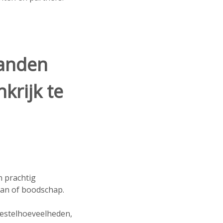
aanden
krijk te
 prachtig
gan of boodschap.
bestelhoeveelheden,