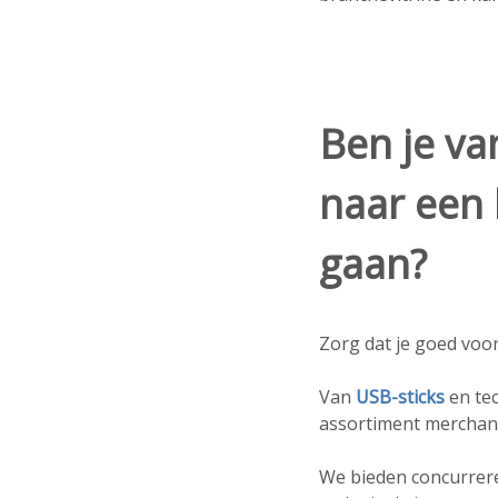
Ben je v
naar een 
gaan?
Zorg dat je goed voo
Van
USB-sticks
en tec
assortiment merchand
We bieden concurrere