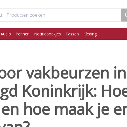
 Audio
Pennen
Notitieboekjes
Tassen
Kleding
oor vakbeurzen in
gd Koninkrijk: Ho
r en hoe maak je e