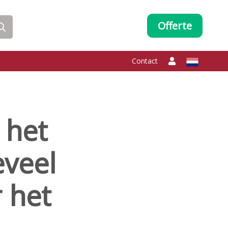
Offerte
Contact
 het
eveel
r het