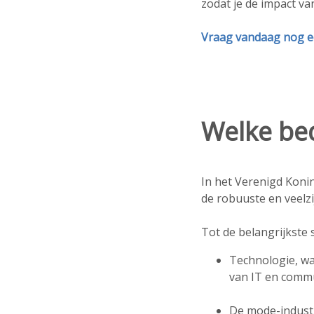
zodat je de impact va
Vraag vandaag nog ee
Welke be
In het Verenigd Koni
de robuuste en veelzi
Tot de belangrijkste
Technologie, w
van IT en commu
De mode-industr