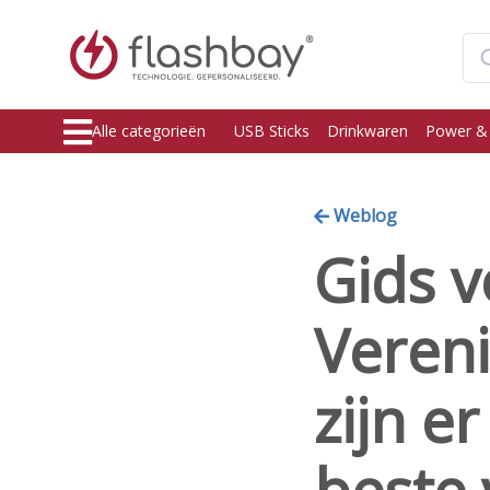
Alle categorieën
USB Sticks
Drinkwaren
Power &
Weblog
Gids v
Vereni
zijn e