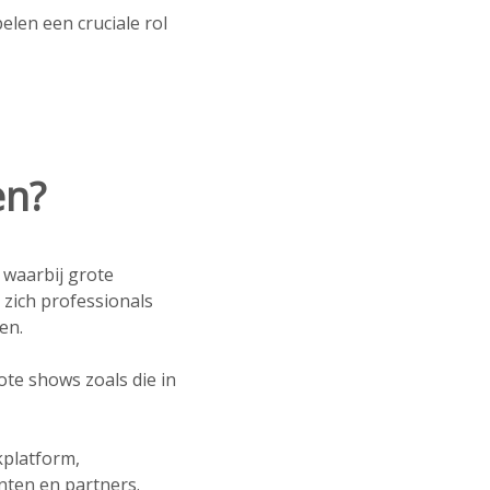
len een cruciale rol
en?
 waarbij grote
zich professionals
en.
te shows zoals die in
kplatform,
nten en partners.