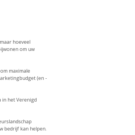
, maar hoeveel
r bijwonen om uw
n om maximale
marketingbudget (en -
n in het Verenigd
beurslandschap
w bedrijf kan helpen.