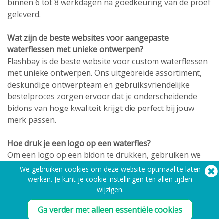
binnen 6 tot 8 werkdagen na goedkeuring van de proef
geleverd.
Wat zijn de beste websites voor aangepaste
waterflessen met unieke ontwerpen?
Flashbay is de beste website voor custom waterflessen
met unieke ontwerpen. Ons uitgebreide assortiment,
deskundige ontwerpteam en gebruiksvriendelijke
bestelproces zorgen ervoor dat je onderscheidende
bidons van hoge kwaliteit krijgt die perfect bij jouw
merk passen.
Hoe druk je een logo op een waterfles?
Om een logo op een bidon te drukken, gebruiken we
hoogwaardige druktechnieken zoals zeefdrukken,
We gebruiken cookies om deze website optimaal te laten
lasergraveren of fotodruk, waardoor precisie en
werken. Je kunt je cookie instellingen ten
allen tijden
duurzaamheid gegarandeerd zijn. Ons team helpt bij
wijzigen.
het selecteren van de beste methode op basis van je
Ga verder met alleen essentiële cookies
logo en het materiaal van de fles.