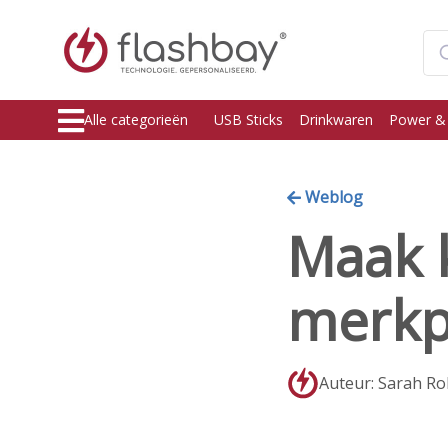
Alle categorieën
USB Sticks
Drinkwaren
Power &
Weblog
Maak 
merk
Auteur: Sarah Ro