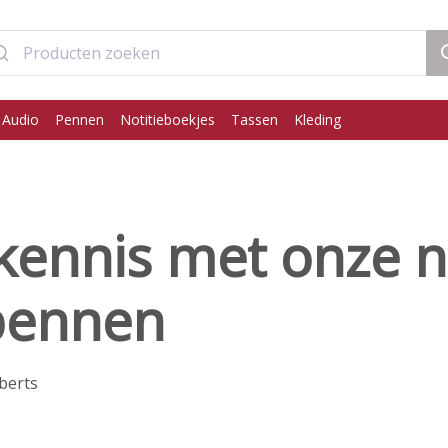
 Audio
Pennen
Notitieboekjes
Tassen
Kleding
kennis met onze 
pennen
berts