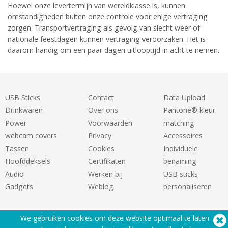
Hoewel onze levertermijn van wereldklasse is, kunnen
omstandigheden buiten onze controle voor enige vertraging
zorgen. Transportvertraging als gevolg van slecht weer of
nationale feestdagen kunnen vertraging veroorzaken. Het is
daarom handig om een paar dagen uitlooptijd in acht te nemen.
USB Sticks
Contact
Data Upload
Drinkwaren
Over ons
Pantone® kleur
Power
Voorwaarden
matching
webcam covers
Privacy
Accessoires
Tassen
Cookies
Individuele
Hoofddeksels
Certifikaten
benaming
Audio
Werken bij
USB sticks
Gadgets
Weblog
personaliseren
We gebruiken cookies om deze website optimaal te laten